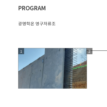
PROGRAM
광명학온 영구저류조
1
2