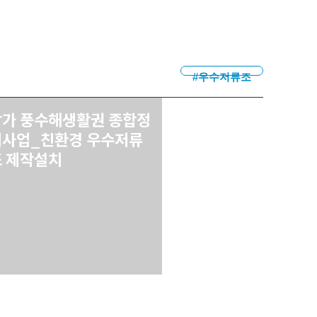
#우수저류조
삼가 풍수해생활권 종합정
비사업_친환경 우수저류
조 제작설치