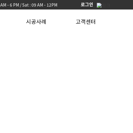
로그인
9 AM - 6 PM / Sat : 09 AM - 12PM
시공사례
고객센터
ㆍ시공사례
ㆍ홍보자료
- 토목PC
- 카탈로그
- 건축PC
- BIM 홍보자료
- 하천재생
ㆍ뉴스
- 풍력타워
ㆍFAQ
- 터널/수직구
ㆍ고객센터