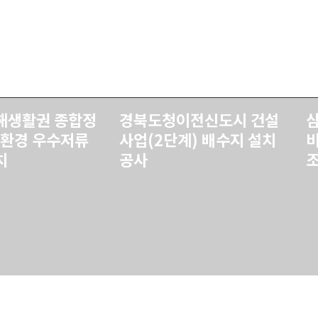
해생활권 종합정
경북도청이전신도시 건설
환경 우수저류
사업(2단계) 배수지 설치
치
공사