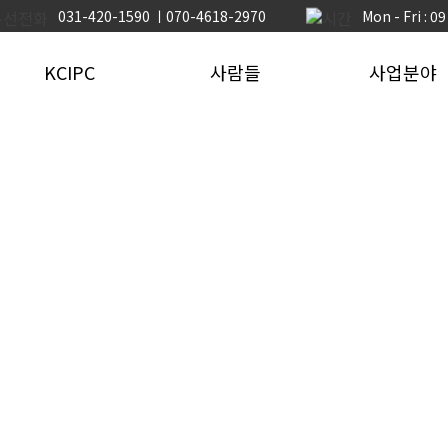
031-420-1590 ㅣ070-4618-2970
Mon - Fri : 0
KCIPC
사람들
사업분야
ㆍ회사소개
ㆍ구성원
ㆍ토목PC
- 인삿말
- 제 1 공장
ㆍ건축PC
- 비전
- 제 2 공장
ㆍ하천재생
- 주요연혁
- 제 3 공장
ㆍ풍력타워
- 찾아오시는 길
- 현장
ㆍ터널/수직구
ㆍ공장소개
ㆍR&D 연구개발
ㆍ지속가능한 경영
ㆍ조직도