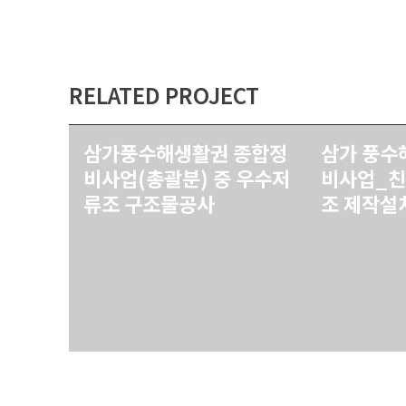
RELATED PROJECT
삼가풍수해생활권 종합정
삼가 풍수
비사업(총괄분) 중 우수저
비사업_친
류조 구조물공사
조 제작설